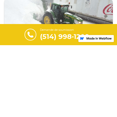
Demande de soumission
(514) 998-1209
Transport de neige
Afin de libérer le plus d’espace possible, nous
offrons également le transport de la neige.
Déneigement industriel
La meilleure solution pour un déneigement
industriel efficace et sécuritaire est de faire appel à