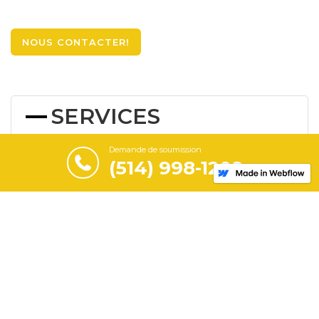
NOUS CONTACTER!
SERVICES
Demande de soumission
Transport de neige
(514) 998-1209
Déneigement industriel
Déneigement commercial
Demande de rappel
Nom Complet